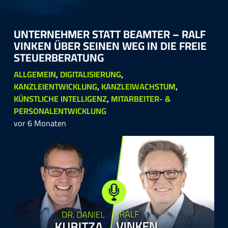
UN­TER­NEH­MER STATT BE­AM­TER – RALF
VIN­KEN ÜBER SEI­NEN WEG IN DIE FREIE
STEU­ER­BE­RA­TUNG
ALLGEMEIN
,
DIGITALISIERUNG
,
KANZLEIENTWICKLUNG
,
KANZLEIWACHSTUM
,
KÜNSTLICHE INTELLIGENZ
,
MITARBEITER- &
PERSONALENTWICKLUNG
vor 6 Monaten