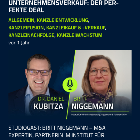
UN­TER­NEH­MENS­VER­KAUF: DER PER­
FEKTE DEAL
ALLGEMEIN
,
KANZLEIENTWICKLUNG
,
KANZLEIFUSION
,
KANZLEIKAUF & -VERKAUF
,
KANZLEINACHFOLGE
,
KANZLEIWACHSTUM
vor 1 Jahr
STUDIOGAST: BRITT NIGGEMANN – M&A
EXPERTIN, PARTNERIN IM INSTITUT FÜR