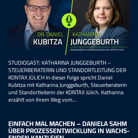
STUDIOGAST: KATHARINA JUNGGEBURTH –
STEUERBERATERIN UND STANDORTLEITUNG DER
KONTAX JÜLICH In dieser Folge spricht Daniel
Kubitza mit Katharina Junggeburth, Steuerberaterin
und Standortleiterin der KONTAX Jülich. Katharina
erzählt von ihrem Weg vom…
EIN­FACH MAL MA­CH­EN – DANIE­LA SAHM
ÜBER PRO­ZESS­ENT­WICK­LUNG IN WACHS­
EN­DEN KANZ­LEI­EN