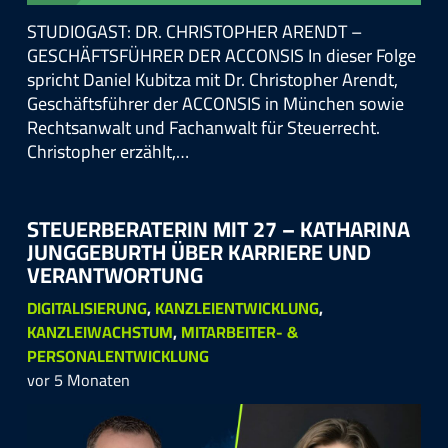
STUDIOGAST: DR. CHRISTOPHER ARENDT –
GESCHÄFTSFÜHRER DER ACCONSIS In dieser Folge
spricht Daniel Kubitza mit Dr. Christopher Arendt,
Geschäftsführer der ACCONSIS in München sowie
Rechtsanwalt und Fachanwalt für Steuerrecht.
Christopher erzählt,…
STEU­ER­BE­RA­TE­RIN MIT 27 – KA­THA­RI­NA
JUNG­GE­BU­RTH ÜBER KAR­RIE­RE UND
VER­ANT­WOR­TUNG
DIGITALISIERUNG
,
KANZLEIENTWICKLUNG
,
KANZLEIWACHSTUM
,
MITARBEITER- &
PERSONALENTWICKLUNG
vor 5 Monaten