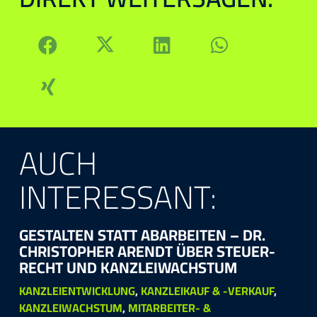
AUCH
INTERESSANT:
GE­STAL­TEN STATT AB­AR­BEI­TEN – DR.
CHRIS­TOPH­ER ARENDT ÜBER STEU­ER­
RECHT UND KANZ­LEI­WACHS­TUM
KANZLEIENTWICKLUNG
,
KANZLEIKAUF & -VERKAUF
,
KANZLEIWACHSTUM
,
MITARBEITER- &