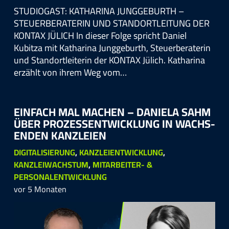
STUDIOGAST: KATHARINA JUNGGEBURTH –
STEUERBERATERIN UND STANDORTLEITUNG DER
KONTAX JÜLICH In dieser Folge spricht Daniel
Kubitza mit Katharina Junggeburth, Steuerberaterin
und Standortleiterin der KONTAX Jülich. Katharina
erzählt von ihrem Weg vom…
EIN­FACH MAL MA­CH­EN – DANIE­LA SAHM
ÜBER PRO­ZESS­ENT­WICK­LUNG IN WACHS­
EN­DEN KANZ­LEI­EN
DIGITALISIERUNG
,
KANZLEIENTWICKLUNG
,
KANZLEIWACHSTUM
,
MITARBEITER- &
PERSONALENTWICKLUNG
vor 5 Monaten