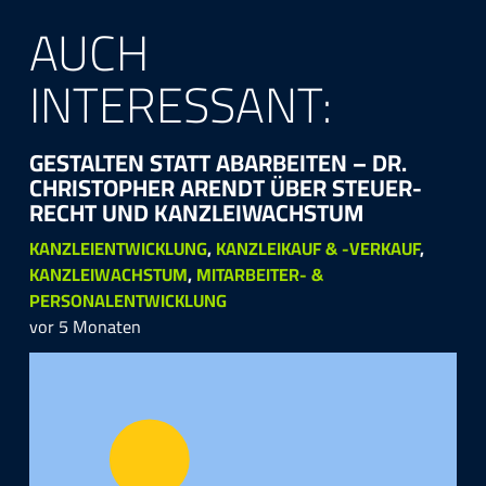
AUCH
INTERESSANT:
GE­STAL­TEN STATT AB­AR­BEI­TEN – DR.
CHRIS­TOPH­ER ARENDT ÜBER STEU­ER­
RECHT UND KANZ­LEI­WACHS­TUM
KANZLEIENTWICKLUNG
,
KANZLEIKAUF & -VERKAUF
,
KANZLEIWACHSTUM
,
MITARBEITER- &
PERSONALENTWICKLUNG
vor 5 Monaten