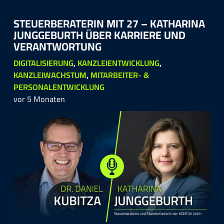
STEU­ER­BE­RA­TE­RIN MIT 27 – KA­THA­RI­NA
JUNG­GE­BU­RTH ÜBER KAR­RIE­RE UND
VER­ANT­WOR­TUNG
DIGITALISIERUNG
,
KANZLEIENTWICKLUNG
,
KANZLEIWACHSTUM
,
MITARBEITER- &
PERSONALENTWICKLUNG
vor 5 Monaten