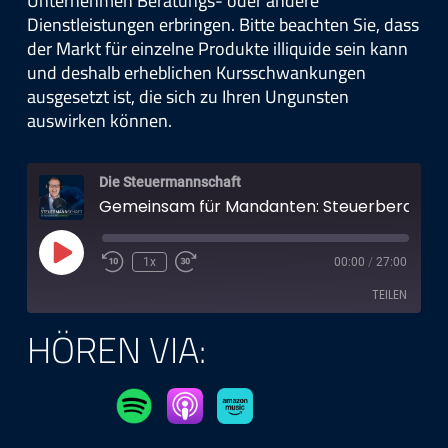
Unternehmen Beratungs- oder andere
Dienstleistungen erbringen. Bitte beachten Sie, dass
der Markt für einzelne Produkte illiquide sein kann
und deshalb erheblichen Kursschwankungen
ausgesetzt ist, die sich zu Ihren Ungunsten
auswirken können.
Die Steuermann­schaft
Gemeinsam für Mandanten: Steuerberater und Banken im Dialog mit René Braun
Play
1x
00:00
/
27:00
Episode
TEILEN
HÖREN VIA:
TEILEN
LINK
EMBED